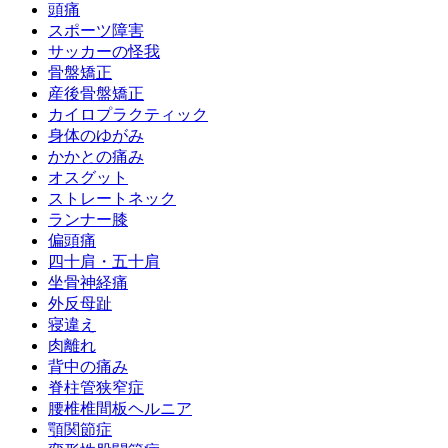
頭痛
スポーツ障害
サッカーの怪我
骨盤矯正
産後骨盤矯正
カイロプラクティック
身体のゆがみ
かかとの痛み
オスグット
ストレートネック
ランナー膝
偏頭痛
四十肩・五十肩
坐骨神経痛
外反母趾
寝違え
肉離れ
背中の痛み
脊柱管狭窄症
腰椎椎間板ヘルニア
顎関節症