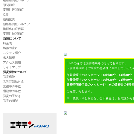
サッカーの怪我
けていただき、異常
骨盤矯正
産後骨盤矯正
執筆者：資格/柔道整
カイロプラクティック
八島 佑太
身体のゆがみ
一生懸命、施術させ
かかとの痛み
私に任せてください
オスグット
詳細はこちら
ストレートネック
せんげん台整骨院の
ランナー膝
所在地
〒343-00
偏頭痛
駐車場
6台あり
四十肩・五十肩
予約
予約優先制
坐骨神経痛
電話番号
048-999-63
外反母趾
休診日
日曜
寝違え
肉離れ
背中の痛み
脊柱管狭窄症
腰椎椎間板ヘルニア
顎関節症