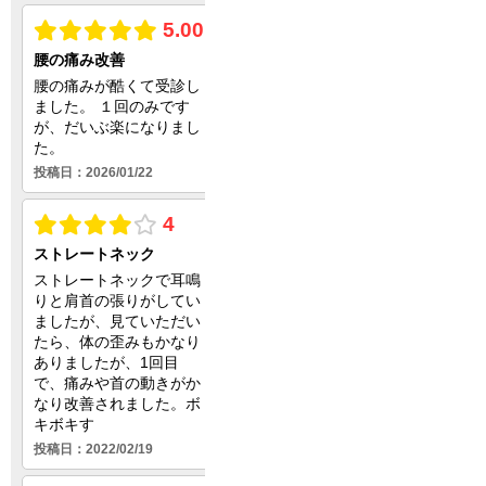
変形性股関節症
O脚
眼精疲労
頸椎椎間板ヘルニア
胸郭出口症候群
変形性膝関節症
当院について
料金表
施術の流れ
スタッフ紹介
求人情報
アクセス情報
LINEの返信は診
サイトマップ
（診療時間内はご
労災保険について
午前診療中のメッセ
労災保険
午後診療中のメッセ
労災特別給付金
診療時間終了後のメ
業務中の事故
通勤中の事故
に返信いたします
労災の手続き
※ 急患・やむを
労災の相談