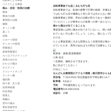
後から痛みが出てく
交通事故治療
自転車事故の怪我も
交通事故
自転車事故というと
自賠責に関すること
です。しかしながら
慰謝料に関すること
バイクでの事故と同
むち打ちの治療
で、当院にて交通事
後遺症の治療
自損事故
自転車による事故
自動車による事故
バイクによる事故
自転車事故でも起こ
痛み・症状・怪我の治療
自転車事故では、転
整体
てはむち打ち症や腰
整体の治療
自動車事故と同様、
整骨院の治療
ていただくことが根
腰痛
後から痛みが出てく
ぎっくり腰
事故直後には特に痛
肩こり
れていない方も多い
頭痛
のです。
スポーツ障害
たとえ事故直後に大