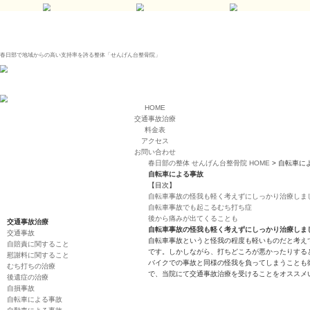
春日部で地域からの高い支持率を誇る整体「せんげん台整骨院」
HOME
交通事故治療
料金表
アクセス
お問い合わせ
春日部の整体 せんげ
自転車による事故
【目次】
自転車事故の怪我も
自転車事故でも起こ